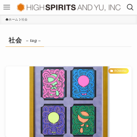
ホーム
社会
社会
– tag –
ROMANs