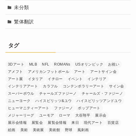
未分類
繁体翻訳
タグ
3Dアート
MLB
NFL
ROMANs
USオリンピック
お祝い
アメフト
アメリカンフットボール
アート
アートサイン会
アート展
イタリア
イチロー
イベント
インテリア
インテリアアート
カラフル
コンテンポラリーアート
サイン会
スーパーボウル
チャールズファジーノ
チャールズ・ファジーノ
ニューヨーク
ハイスピリッツ&ユウ
ハイスピリッツアンドユウ
ヒューマニティーアート
ファジーノ
ポップアート
メジャーリーグ
ユーモア
ローマ
大谷翔平
展示会
展示会情報
展覧会
展覧会情報
来日
現代アート
百貨店
絵画
美術
美術展
美術館
野球
風刺画