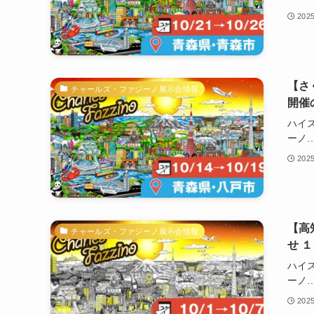
202
【さ
チャールズ・ファジーノ展示会情報
開催
ハイ
ーノ..
202
【高
チャールズ・ファジーノ展示会情報
せ 
ハイ
ーノ..
202