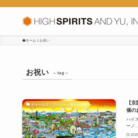
ホーム
お祝い
お祝い
– tag –
【京
チャールズ・ファジーノ展示会情報
催の
ハイ
ーノ..
202