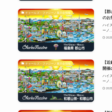
【郡
チャールズ・ファジーノ展示会情報
のお
ハイ
ーノ..
202
【近
チャールズ・ファジーノ展示会情報
開催
ハイ
ーノ..
202