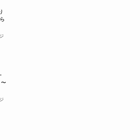
り
ら
ジ
・
）〜
ジ