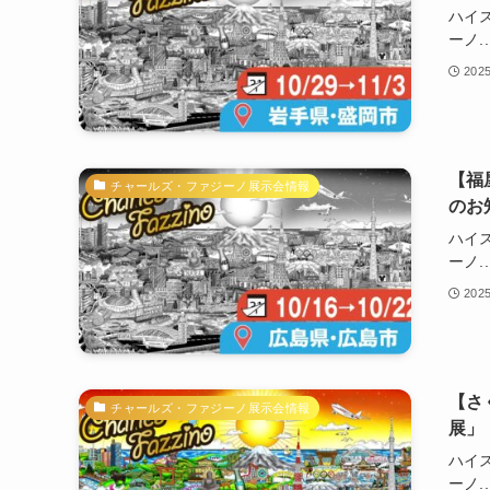
ハイ
ーノ..
202
【福
チャールズ・ファジーノ展示会情報
のお
ハイ
ーノ..
202
【さ
チャールズ・ファジーノ展示会情報
展」
ハイ
ーノ..