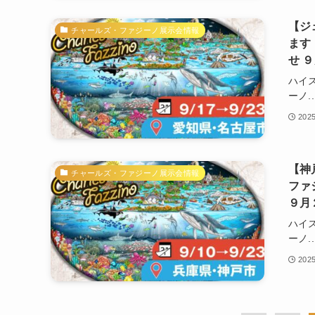
【ジ
チャールズ・ファジーノ展示会情報
ます
せ 
ハイ
ーノ..
202
【神
チャールズ・ファジーノ展示会情報
ファ
９月
ハイ
ーノ..
202