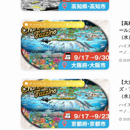
【高
チャールズ・ファジーノ展示会情報
ール
（水
ハイ
ーノ..
202
【大
チャールズ・ファジーノ展示会情報
ズ・
（水
ハイ
ーノ..
202