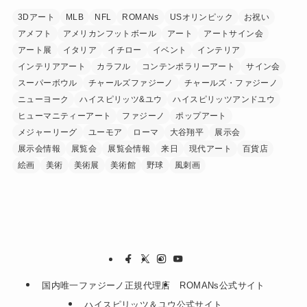
3Dアート
MLB
NFL
ROMANs
USオリンピック
お祝い
アメフト
アメリカンフットボール
アート
アートサイン会
アート展
イタリア
イチロー
イベント
インテリア
インテリアアート
カラフル
コンテンポラリーアート
サイン会
スーパーボウル
チャールズファジーノ
チャールズ・ファジーノ
ニューヨーク
ハイスピリッツ&ユウ
ハイスピリッツアンドユウ
ヒューマニティーアート
ファジーノ
ポップアート
メジャーリーグ
ユーモア
ローマ
大谷翔平
展示会
展示会情報
展覧会
展覧会情報
来日
現代アート
百貨店
絵画
美術
美術展
美術館
野球
風刺画
国内唯一ファジーノ正規代理店
ROMANs公式サイト
ハイスピリッツ＆ユウ公式サイト