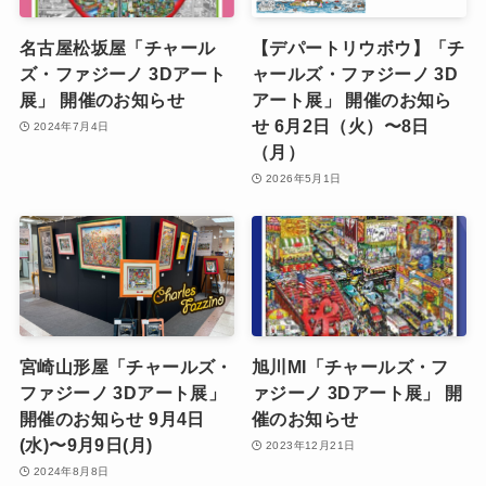
【松坂屋 静岡店】サイン
【名古屋三越】「チャール
会５/２６日（月）もあり
ズ・ファジーノ 3Dアート
ます！「チャールズ・ファ
展」 開催のお知らせ ４月
ジーノ来日 3Dアート
１６日（水）〜４月２２日
展」 開催のお知らせ ５月
（火）
２１日（水）〜５月２７日
2025年3月28日
（火）
2025年4月25日
名古屋松坂屋「チャール
【デパートリウボウ】「チ
ズ・ファジーノ 3Dアート
ャールズ・ファジーノ 3D
展」 開催のお知らせ
アート展」 開催のお知ら
せ 6月2日（火）〜8日
2024年7月4日