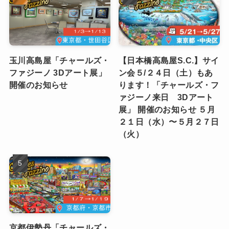
【お知らせ】チャールズ・
ハイスピリッツ＆ユウ「チ
ファジーノ氏が来日！ 大
ャールズ・ファジーノ 3D
阪・京都・神戸・名古屋会
アートWEB展覧会」の作
場にてアートサイン会を開
品をご紹介
催します！
玉川高島屋「チャールズ・
【日本橋高島屋S.C.】サイ