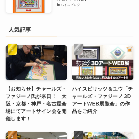
マンハッタンを50年間描き続け
る3Dアート作家「チャールズ・
ファジーノ」人気ニューヨーク作
品をピックアップ
ファジーノ作品紹介
今年で最後！スーパーボウル公式
アーティスト「チャールズ・ファ
ジーノ」が描いた3Dアート作品
をご紹介
ファジーノ作品紹介
トム＆ジェリーが描かれたアート
作品のご紹介
ハイスピログ
人気記事