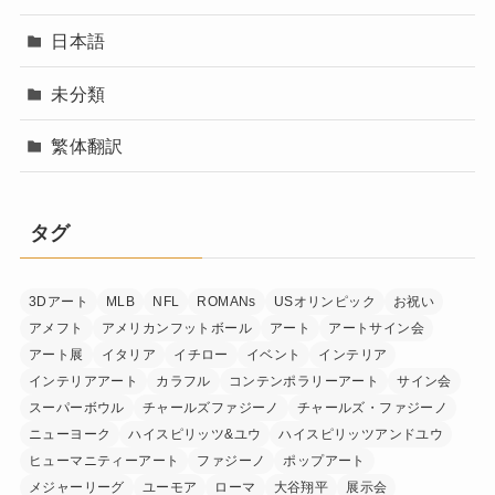
日本語
未分類
繁体翻訳
タグ
3Dアート
MLB
NFL
ROMANs
USオリンピック
お祝い
アメフト
アメリカンフットボール
アート
アートサイン会
アート展
イタリア
イチロー
イベント
インテリア
インテリアアート
カラフル
コンテンポラリーアート
サイン会
スーパーボウル
チャールズファジーノ
チャールズ・ファジーノ
ニューヨーク
ハイスピリッツ&ユウ
ハイスピリッツアンドユウ
ヒューマニティーアート
ファジーノ
ポップアート
メジャーリーグ
ユーモア
ローマ
大谷翔平
展示会