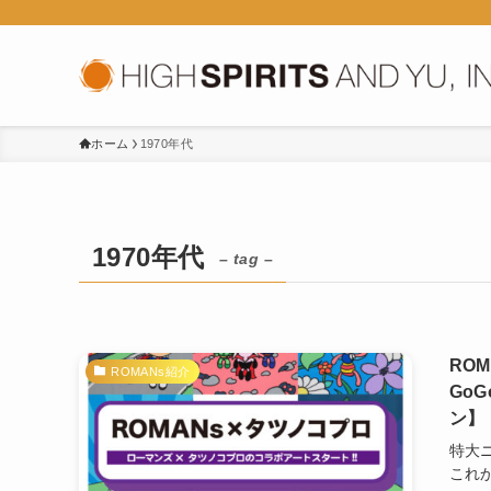
ホーム
1970年代
1970年代
– tag –
RO
ROMANs紹介
Go
ン】
特大
これか