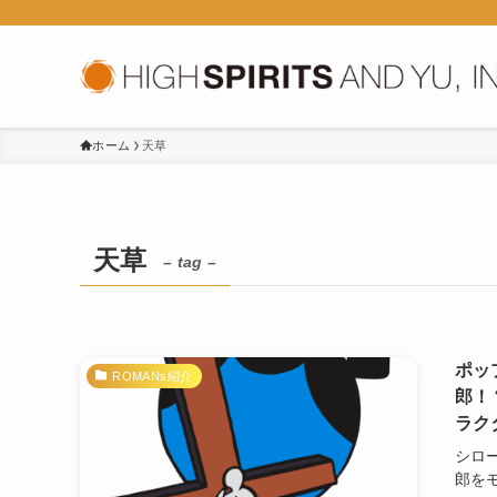
ホーム
天草
天草
– tag –
ポッ
ROMANs紹介
郎
ラク
シロ
郎をモ