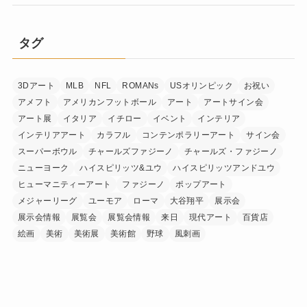
タグ
3Dアート
MLB
NFL
ROMANs
USオリンピック
お祝い
アメフト
アメリカンフットボール
アート
アートサイン会
アート展
イタリア
イチロー
イベント
インテリア
インテリアアート
カラフル
コンテンポラリーアート
サイン会
スーパーボウル
チャールズファジーノ
チャールズ・ファジーノ
ニューヨーク
ハイスピリッツ&ユウ
ハイスピリッツアンドユウ
ヒューマニティーアート
ファジーノ
ポップアート
メジャーリーグ
ユーモア
ローマ
大谷翔平
展示会
展示会情報
展覧会
展覧会情報
来日
現代アート
百貨店
絵画
美術
美術展
美術館
野球
風刺画