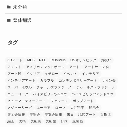
未分類
繁体翻訳
タグ
3Dアート
MLB
NFL
ROMANs
USオリンピック
お祝い
アメフト
アメリカンフットボール
アート
アートサイン会
アート展
イタリア
イチロー
イベント
インテリア
インテリアアート
カラフル
コンテンポラリーアート
サイン会
スーパーボウル
チャールズファジーノ
チャールズ・ファジーノ
ニューヨーク
ハイスピリッツ&ユウ
ハイスピリッツアンドユウ
ヒューマニティーアート
ファジーノ
ポップアート
メジャーリーグ
ユーモア
ローマ
大谷翔平
展示会
展示会情報
展覧会
展覧会情報
来日
現代アート
百貨店
絵画
美術
美術展
美術館
野球
風刺画