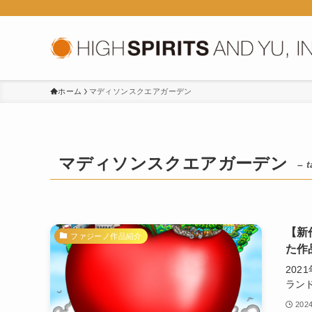
ホーム
マディソンスクエアガーデン
マディソンスクエアガーデン
– t
【新
ファジーノ作品紹介
た作
20
ランド
202