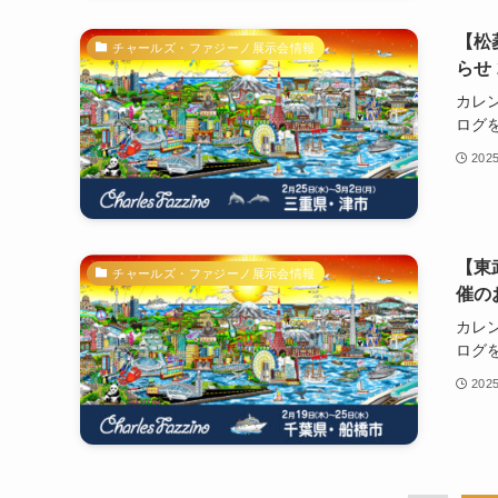
【松
チャールズ・ファジーノ展示会情報
らせ
カレ
ログを.
202
【東
チャールズ・ファジーノ展示会情報
催の
カレ
ログを.
202