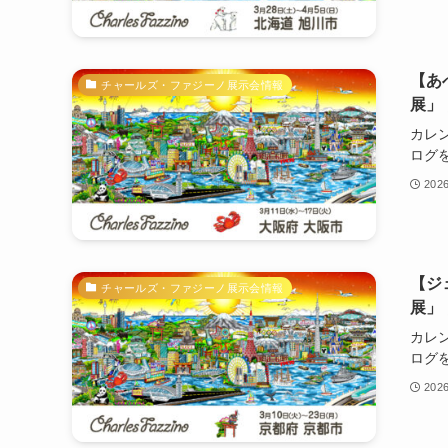
【あ
チャールズ・ファジーノ展示会情報
展」
カレ
ログを.
202
【ジ
チャールズ・ファジーノ展示会情報
展」
カレ
ログを.
202