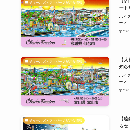
【MI
チャールズ・ファジーノ展示会情報
ート
ハイ
ーノ..
202
【大
チャールズ・ファジーノ展示会情報
知ら
ハイ
ーノ..
202
【遠
チャールズ・ファジーノ展示会情報
らせ