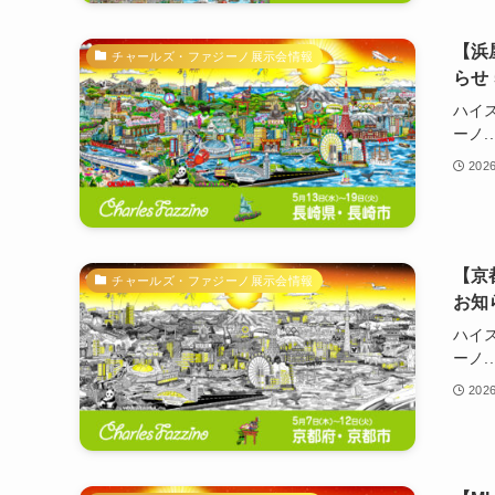
【浜
チャールズ・ファジーノ展示会情報
らせ
ハイ
ーノ..
202
【京
チャールズ・ファジーノ展示会情報
お知
ハイ
ーノ..
202