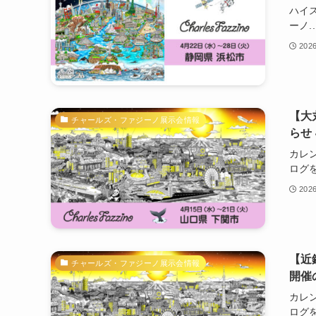
ハイ
ーノ..
202
【大
チャールズ・ファジーノ展示会情報
らせ
カレ
ログを.
202
【近
チャールズ・ファジーノ展示会情報
開催
カレ
ログを.