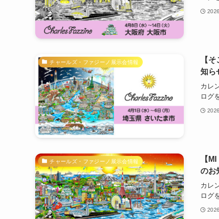
202
【そ
チャールズ・ファジーノ展示会情報
知ら
カレ
ログを.
202
【M
チャールズ・ファジーノ展示会情報
のお
カレ
ログを.
202