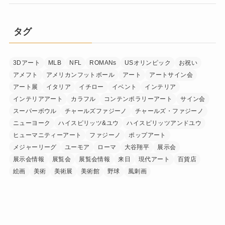
タグ
3Dアート
MLB
NFL
ROMANs
USオリンピック
お祝い
アメフト
アメリカンフットボール
アート
アートサイン会
アート展
イタリア
イチロー
イベント
インテリア
インテリアアート
カラフル
コンテンポラリーアート
サイン会
スーパーボウル
チャールズファジーノ
チャールズ・ファジーノ
ニューヨーク
ハイスピリッツ&ユウ
ハイスピリッツアンドユウ
ヒューマニティーアート
ファジーノ
ポップアート
メジャーリーグ
ユーモア
ローマ
大谷翔平
展示会
展示会情報
展覧会
展覧会情報
来日
現代アート
百貨店
絵画
美術
美術展
美術館
野球
風刺画