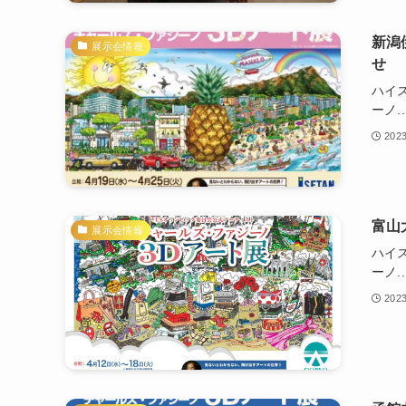
新潟
展示会情報
せ
ハイ
ーノ..
202
富山
展示会情報
ハイ
ーノ..
202