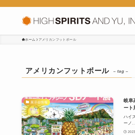
ホーム
アメリカンフットボール
アメリカンフットボール
– tag –
岐阜
展示会情報
ート
ハイ
ーノ..
202