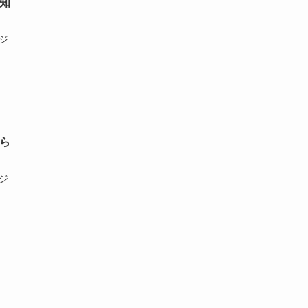
知
ジ
ら
ジ