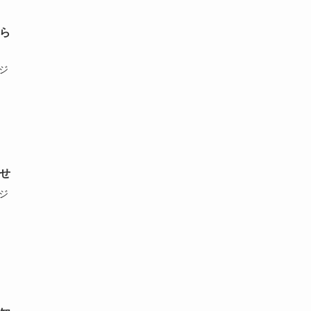
ら
ジ
せ
ジ