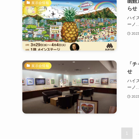
函館
展示会情報
らせ
ハイ
ーノ..
202
「チ
展示会情報
せ
ハイ
ーノ..
202
1
.