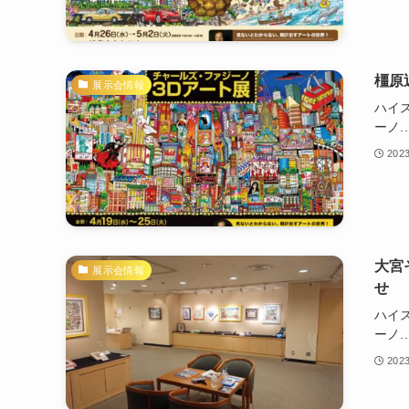
橿原
展示会情報
ハイ
ーノ..
202
大宮
展示会情報
せ
ハイ
ーノ..
202